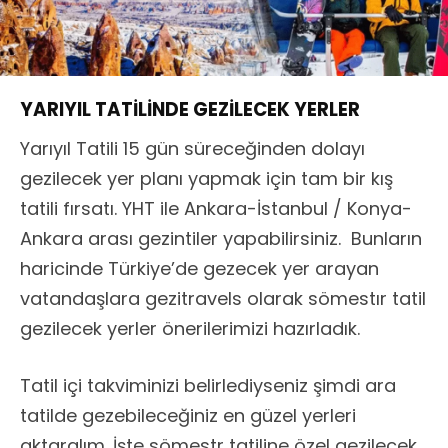
YARIYIL TATİLİNDE GEZİLECEK YERLER
Yarıyıl Tatili 15 gün süreceğinden dolayı
gezilecek yer planı yapmak için tam bir kış
tatili fırsatı. YHT ile Ankara-İstanbul / Konya-
Ankara arası gezintiler yapabilirsiniz. Bunların
haricinde Türkiye’de gezecek yer arayan
vatandaşlara gezitravels olarak sömestır tatil
gezilecek yerler önerilerimizi hazırladık.
Tatil içi takviminizi belirlediyseniz şimdi ara
tatilde gezebileceğiniz en güzel yerleri
aktaralım. İşte sömestr tatiline özel gezilecek