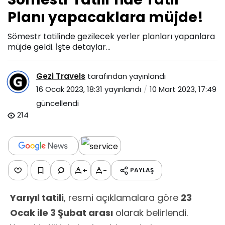
yapacaklara
Planı yapacaklara müjde!
müjde!
Sömestr tatilinde gezilecek yerler planları yapanlara
müjde geldi. İşte detaylar...
Gezi Travels
tarafından yayınlandı
16 Ocak 2023, 18:31
yayınlandı
10 Mart 2023, 17:49
güncellendi
214
+
-
PAYLAŞ
Yarıyıl tatili
, resmi açıklamalara göre
23
Ocak ile 3 Şubat arası
olarak belirlendi.