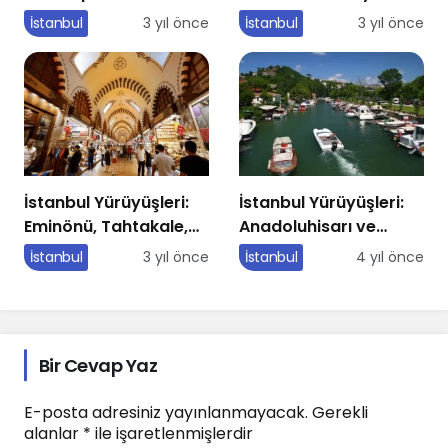
dokusuyla büyülüyor
İstanbul
3 yıl önce
İstanbul
3 yıl önce
İstanbul Yürüyüşleri:
İstanbul Yürüyüşleri:
Eminönü, Tahtakale,
Anadoluhisarı ve
Mercan
Kandilli
İstanbul
3 yıl önce
İstanbul
4 yıl önce
Bir Cevap Yaz
E-posta adresiniz yayınlanmayacak.
Gerekli
alanlar
*
ile işaretlenmişlerdir