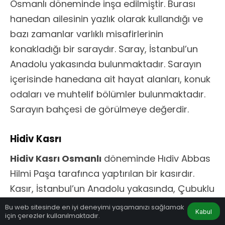
Osmanlı döneminde inşa edilmiştir. Burası
hanedan ailesinin yazlık olarak kullandığı ve
bazı zamanlar varlıklı misafirlerinin
konakladığı bir saraydır. Saray, İstanbul’un
Anadolu yakasında bulunmaktadır. Sarayın
içerisinde hanedana ait hayat alanları, konuk
odaları ve muhtelif bölümler bulunmaktadır.
Sarayın bahçesi de görülmeye değerdir.
Hidiv Kasrı
Hidiv Kasrı Osmanlı
döneminde Hıdiv Abbas
Hilmi Paşa tarafınca yaptırılan bir kasırdır.
Kasır, İstanbul’un Anadolu yakasında, Çubuklu
ve Kanlıca semtleri arasında bulunmaktadır.
Bu web sitesinde en iyi deneyimi yaşamanızı sağlamak
Kabul
için çerezler kullanılmaktadır.
Kasır, 19. yüzyılın sonlarında inşa edilmiştir ve