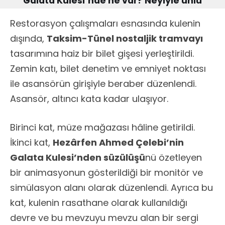
Galata Kulesi’nde ne var? Neyiyle ünlü
Restorasyon çalışmaları esnasında kulenin
dışında,
Taksim-Tünel nostaljik tramvayı
tasarımına haiz bir bilet gişesi yerleştirildi.
Zemin katı, bilet denetim ve emniyet noktası
ile asansörün girişiyle beraber düzenlendi.
Asansör, altıncı kata kadar ulaşıyor.
Birinci kat, müze mağazası hâline getirildi.
İkinci kat,
Hezârfen Ahmed Çelebi’nin
Galata Kulesi’nden süzülüşü
nü özetleyen
bir animasyonun gösterildiği bir monitör ve
simülasyon alanı olarak düzenlendi. Ayrıca bu
kat, kulenin rasathane olarak kullanıldığı
devre ve bu mevzuyu mevzu alan bir sergi