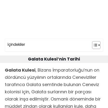
a
r
i
h
i
İçindekiler
Galata Kulesi’nin Tarihi
Galata Kulesi
, Bizans İmparatorluğu’nun on
dördüncü yüzyılının ortalarında Cenevizliler
tarafınca Galata semtinde bulunan Ceneviz
kolonisi için, Galata surlarının bir parçası
olarak inşa edilmiştir. Osmanlı döneminde bir
müddet zindan olarak kullanılan kule, daha